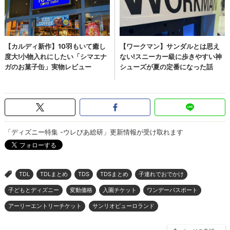
「ディズニー特集 -ウレぴあ総研」更新情報が受け取れます
TDL
TDLまとめ
TDS
TDSまとめ
子連れでおでかけ
>
子どもとディズニー
変動価格
入園チケット
ワンデーパスポート
アーリーエントリーチケット
サンリオピューロランド