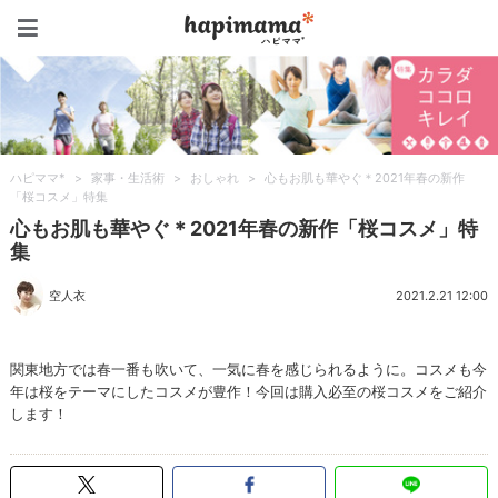
ハピママ*
ハピママ*
>
家事・生活術
>
おしゃれ
>
心もお肌も華やぐ＊2021年春の新作
「桜コスメ」特集
心もお肌も華やぐ＊2021年春の新作「桜コスメ」特
集
空人衣
2021.2.21 12:00
関東地方では春一番も吹いて、一気に春を感じられるように。コスメも今
年は桜をテーマにしたコスメが豊作！今回は購入必至の桜コスメをご紹介
します！