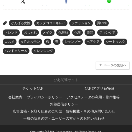
がんばる女性
カラダココロキレイ
ファッション
買い物
>
トレンド
おしゃれ
メイク
化粧品
化粧
美容
スキンケア
コスメ
女性ホルモン
桜
春
シャンプー
ヘアケア
シートマスク
ハンドクリーム
クレンジング
ページの先頭へ
ぴあ関連サイト
チケットぴあ
ぴあ(アプリ&Web)
会社案内
プライバシーポリシー
アクセスデータの利用・著作権等
外部送信ポリシー
広告出稿・お取り組みのご相談・情報掲載・その他お問い合わせ
一般の読者の方・ユーザーの方からのお問い合わせ
Copyright (C) PIA Corporation. All Rights Reserved.