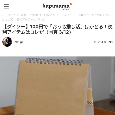
ハピママ*
ハピママ*
>
家事・生活術
>
お役立ち
>
【ダイソー】100円で「おうち推し活」
はかどる！便利アイテムはコレだ
【ダイソー】100円で「おうち推し活」はかどる！便
利アイテムはコレだ（写真 3/12）
平野 鞠
2021.4.6 6:30