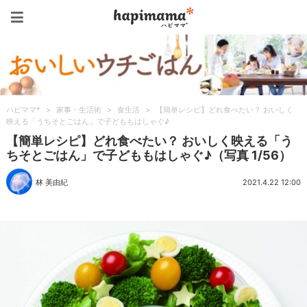
ハピママ*
ハピママ*
>
家事・生活術
>
食生活
>
【簡単レシピ】どれ食べたい？ おいしく
映える「うちそとごはん」で子どももはしゃぐ♪
【簡単レシピ】どれ食べたい？ おいしく映える「う
ちそとごはん」で子どももはしゃぐ♪（写真 1/56）
林 美由紀
2021.4.22 12:00