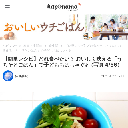
ハピママ*
ハピママ*
>
家事・生活術
>
食生活
>
【簡単レシピ】どれ食べたい？ おいしく
映える「うちそとごはん」で子どももはしゃぐ♪
【簡単レシピ】どれ食べたい？ おいしく映える「う
ちそとごはん」で子どももはしゃぐ♪（写真 4/56）
林 美由紀
2021.4.22 12:00