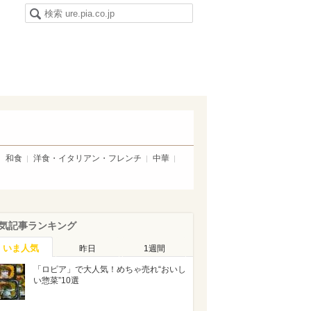
和食
洋食・イタリアン・フレンチ
中華
気記事ランキング
いま人気
昨日
1週間
「ロピア」で大人気！めちゃ売れ“おいし
い惣菜”10選