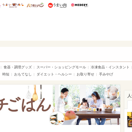
総研 ディズニー特集
mimot.
うまいめし
うまいパン
うまい肉
Medery.
いめし
食器・調理グッズ
スーパー・ショッピングモール
冷凍食品・インスタント
時短
おもてなし
ダイエット・ヘルシー
お取り寄せ
手みやげ
人
1