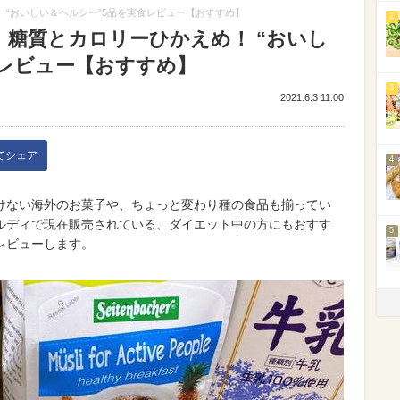
 “おいしい＆ヘルシー”5品を実食レビュー【おすすめ】
2
】糖質とカロリーひかえめ！ “おいし
食レビュー【おすすめ】
3
2021.6.3 11:00
kでシェア
4
けない海外のお菓子や、ちょっと変わり種の食品も揃ってい
ルディで現在販売されている、ダイエット中の方にもおすす
5
レビューします。