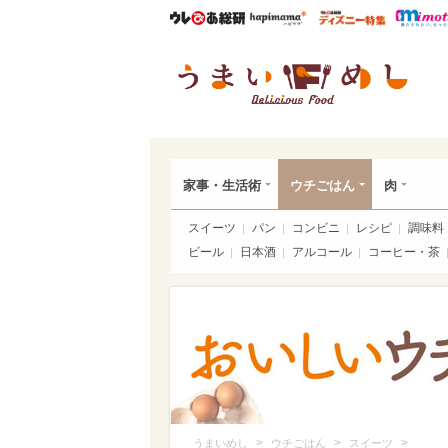
ウレぴあ総研
ハピママ*
ウレぴあ
うま
家事・生活術
ウチごはん
肉
スイーツ
パン
コンビニ
レシピ
調味料
ビール
日本酒
アルコール
コーヒー・茶
>
>
>
うまいめし
ウチごはん
スイーツ