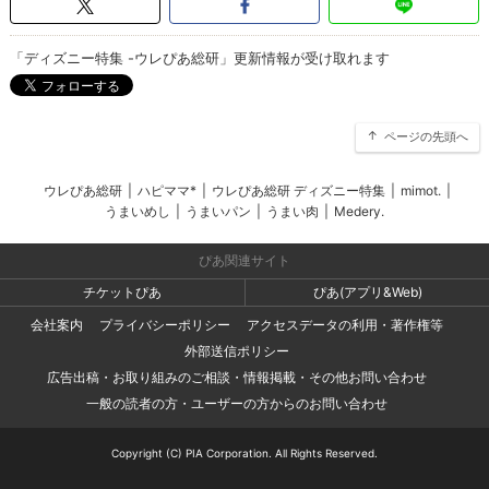
「ディズニー特集 -ウレぴあ総研」更新情報が受け取れます
ページの先頭へ
ウレぴあ総研
|
ハピママ*
|
ウレぴあ総研 ディズニー特集
|
mimot.
|
うまいめし
|
うまいパン
|
うまい肉
|
Medery.
ぴあ関連サイト
チケットぴあ
ぴあ(アプリ&Web)
会社案内
プライバシーポリシー
アクセスデータの利用・著作権等
外部送信ポリシー
広告出稿・お取り組みのご相談・情報掲載・その他お問い合わせ
一般の読者の方・ユーザーの方からのお問い合わせ
Copyright (C) PIA Corporation. All Rights Reserved.