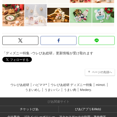
「ディズニー特集 -ウレぴあ総研」更新情報が受け取れます
ページの先頭へ
ウレぴあ総研
|
ハピママ*
|
ウレぴあ総研 ディズニー特集
|
mimot.
|
うまいめし
|
うまいパン
|
うまい肉
|
Medery.
ぴあ関連サイト
チケットぴあ
ぴあ(アプリ&Web)
会社案内
プライバシーポリシー
アクセスデータの利用・著作権等