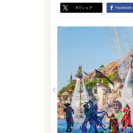
Xでシェア
Faceboo
<