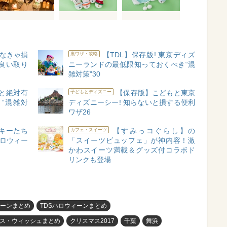
なきゃ損
【TDL】保存版! 東京ディズ
裏ワザ・攻略
良い取り
ニーランドの最低限知っておくべき“混
雑対策”30
ると絶対有
【保存版】こどもと東京
子どもとディズニー
“混雑対
ディズニーシー! 知らないと損する便利
ワザ26
キーたち
【すみっコぐらし】の
カフェ・スイーツ
ハロウィー
「スイーツビュッフェ」が神内容！激
かわスイーツ満載＆グッズ付コラボド
リンクも登場
ィーンまとめ
TDSハロウィーンまとめ
ス・ウィッシュまとめ
クリスマス2017
千葉
舞浜