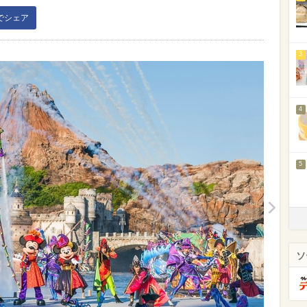
kでシェア
3
4
5
ソ