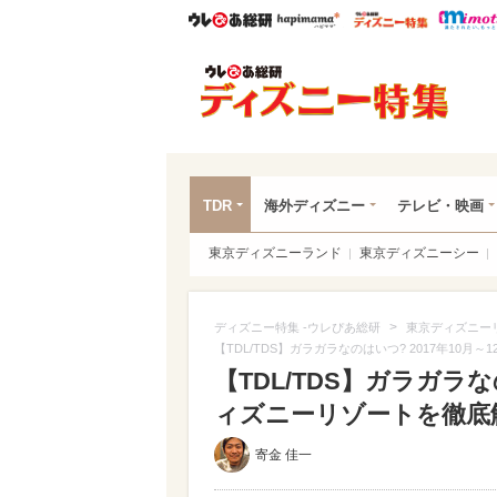
ウレぴあ総研
ハピママ*
ウレぴあ
ディ
TDR
海外ディズニー
テレビ・映画
東京ディズニーランド
東京ディズニーシー
>
ディズニー特集 -ウレぴあ総研
東京ディズニー
【TDL/TDS】ガラガラなのはいつ? 2017年10
【TDL/TDS】ガラガラな
ィズニーリゾートを徹底解説
寄金 佳一