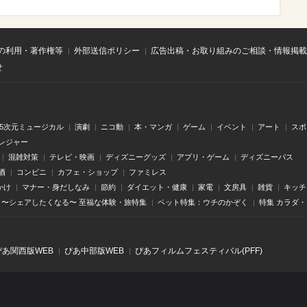
の利用・著作権等
外部送信ポリシー
広告出稿・お取り組みのご相談・情報掲載
せ
.5次元ミュージカル
演劇
ニコ動
本・マンガ
ゲーム
イベント
アート
スポ
レジャー
混雑対策
テレビ・映画
ディズニーグッズ
アプリ・ゲーム
ディズニーパス
酒
コンビニ
カフェ・ショップ
ファミレス
かけ
マナー・身だしなみ
節約
ダイエット・健康
家電
文房具
雑貨
キッチ
〜シェアしたくなる〜 至福な体験・旅特集
ペット特集：ウチのかぞく
特集 カラダ
ぴあ関⻄版WEB
ぴあ中部版WEB
ぴあフィルムフェスティバル(PFF)