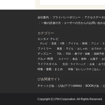
会社案内
プライバシーポリシー
アクセスデータ
一般の読者の方・ユーザーの方からのお問い合わ
カテゴリー
エンタメ･テレビ
テレビ
音楽
V系
アイドル
映画
アニメ
2
ファミリー
家庭
子ども
おしゃれ
おでかけ・
ディズニー
TDL
TDS
裏ワザ・攻略
混雑予想
グルメ･料理
スイーツ
食品
飲料
お菓子
お
ライフスタイル
生活・ライフハック
お金
おで
特集
・
連載
・
まとめ
特集『おいしいウチごはん』
ぴあ関連サイト
チケットぴあ
ぴあ(アプリ&Web)
BOOKぴあ
Copyright (C) PIA Corporation. All Rights Reserved.