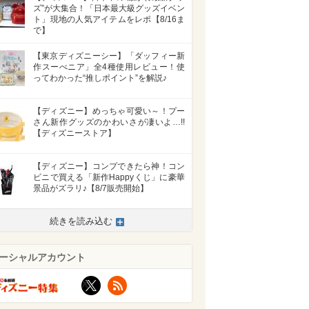
ズ”が大集合！「日本最大級グッズイベン
ト」現地の人気アイテムをレポ【8/16ま
で】
【東京ディズニーシー】「ダッフィー新
作スーべニア」全4種使用レビュー！使
ってわかった“推しポイント”を解説♪
【ディズニー】めっちゃ可愛い～！プー
さん新作グッズのかわいさが凄いよ…!!
【ディズニーストア】
【ディズニー】コンプできたら神！コン
ビニで買える「新作Happyくじ」に豪華
景品がズラリ♪【8/7販売開始】
>
続きを読み込む
ーシャルアカウント
X
RSS