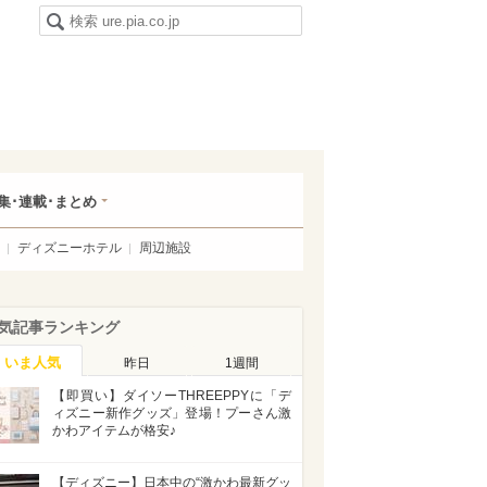
集･連載･まとめ
ディズニーホテル
周辺施設
気記事ランキング
いま人気
昨日
1週間
【即買い】ダイソーTHREEPPYに「デ
ィズニー新作グッズ」登場！プーさん激
かわアイテムが格安♪
【ディズニー】日本中の“激かわ最新グッ