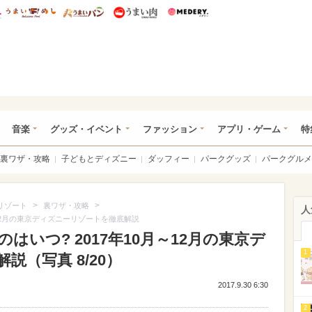
総研 ディズニー特集
mimot.
うまいめし
うまいパン
うまい肉
Medery.
ズニー特集 -ウレぴあ総研
音楽
グッズ・イベント
ファッション
アプリ・ゲーム
特
裏ワザ・攻略
子どもとディズニー
ダッフィー
パークグッズ
パークグルメ
>
>
リゾート
裏ワザ・攻略
人
月～12月の東京ディズニーリゾートを徹底解説
のはいつ? 2017年10月～12月の東京デ
1
（写真 8/20）
2017.9.30 6:30
2