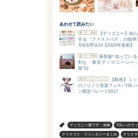
あわせて読みたい
【ディズニー】知ら
裏ワザ・攻略
する「ファストパス」の効率
方&活用法10【2020年更新】
保存版! 知ってい
裏ワザ・攻略
利な「東京ディズニーシー」
策”32
【動画】ミッ
東京ディズニーランド
のノリノリ音楽フェス♪ TDL
ン限定パレード2017
>
ディズニー裏ワザ・攻略
TDLハロウ
クリスマス・ファンタジーまとめ
クリスマ