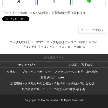
「ディズニー特集 -ウレぴあ総研」更新情報が受け取れます
ページの先頭へ
ウレぴあ総研
|
ハピママ*
|
ウレぴあ総研 ディズニー特集
|
mimot.
|
うまいめし
|
うまいパン
|
うまい肉
|
Medery.
ぴあ関連サイト
チケットぴあ
ぴあ(アプリ&Web)
会社案内
プライバシーポリシー
アクセスデータの利用・著作権等
外部送信ポリシー
広告出稿・お取り組みのご相談・情報掲載・その他お問い合わせ
一般の読者の方・ユーザーの方からのお問い合わせ
Copyright (C) PIA Corporation. All Rights Reserved.