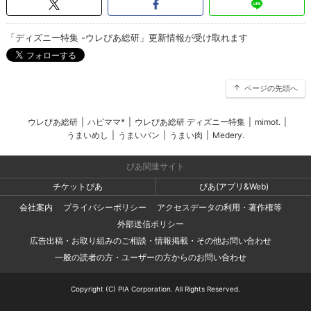
「ディズニー特集 -ウレぴあ総研」更新情報が受け取れます
ページの先頭へ
ウレぴあ総研
|
ハピママ*
|
ウレぴあ総研 ディズニー特集
|
mimot.
|
うまいめし
|
うまいパン
|
うまい肉
|
Medery.
ぴあ関連サイト
チケットぴあ
ぴあ(アプリ&Web)
会社案内
プライバシーポリシー
アクセスデータの利用・著作権等
外部送信ポリシー
広告出稿・お取り組みのご相談・情報掲載・その他お問い合わせ
一般の読者の方・ユーザーの方からのお問い合わせ
Copyright (C) PIA Corporation. All Rights Reserved.