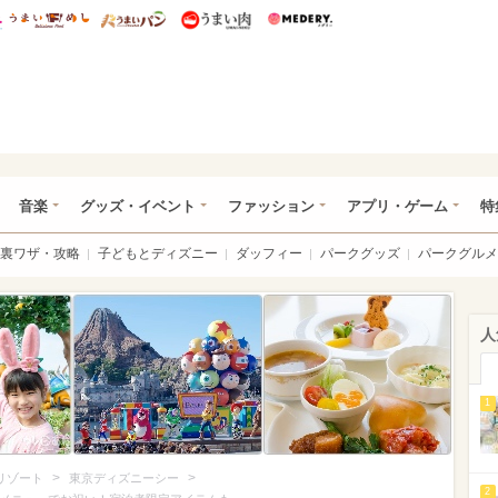
総研 ディズニー特集
mimot.
うまいめし
うまいパン
うまい肉
Medery.
ズニー特集 -ウレぴあ総研
音楽
グッズ・イベント
ファッション
アプリ・ゲーム
特
裏ワザ・攻略
子どもとディズニー
ダッフィー
パークグッズ
パークグルメ
人
1
>
>
リゾート
東京ディズニーシー
2