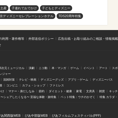
お土産
子連れでおでかけ
子どもとディズニー
京ディズニーセレブレーションホテル
TDS20周年特集
の利用・著作権等
外部送信ポリシー
広告出稿・お取り組みのご相談・情報掲載
せ
.5次元ミュージカル
演劇
ニコ動
本・マンガ
ゲーム
イベント
アート
スポ
レジャー
混雑対策
テレビ・映画
ディズニーグッズ
アプリ・ゲーム
ディズニーパス
酒
コンビニ
カフェ・ショップ
ファミレス
かけ
マナー・身だしなみ
節約
ダイエット・健康
家電
文房具
雑貨
キッチ
〜シェアしたくなる〜 至福な体験・旅特集
ペット特集：ウチのかぞく
特集 カラダ
ぴあ関⻄版WEB
ぴあ中部版WEB
ぴあフィルムフェスティバル(PFF)