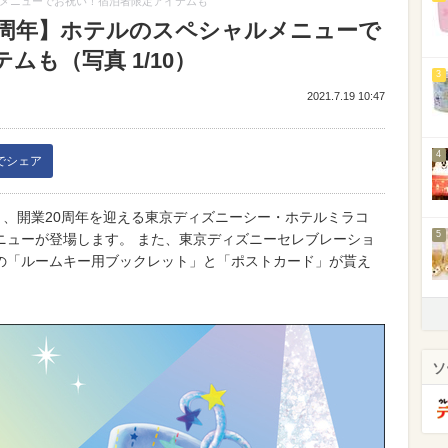
ルメニューでお祝い！宿泊者限定アイテムも
0周年】ホテルのスペシャルメニューで
も（写真 1/10）
3
2021.7.19 10:47
4
kでシェア
（日）、開業20周年を迎える東京ディズニーシー・ホテルミラコ
5
ニューが登場します。 また、東京ディズニーセレブレーショ
の「ルームキー用ブックレット」と「ポストカード」が貰え
ソ