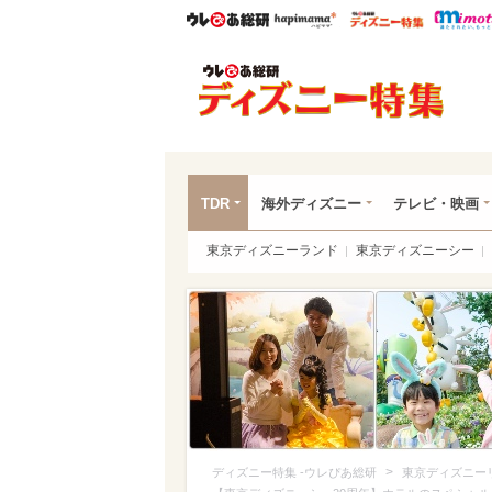
ウレぴあ総研
ハピママ*
ウレぴあ
ディ
TDR
海外ディズニー
テレビ・映画
東京ディズニーランド
東京ディズニーシー
>
ディズニー特集 -ウレぴあ総研
東京ディズニー