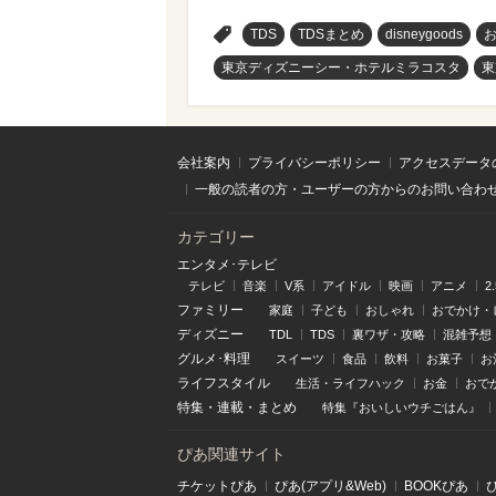
>
TDS
TDSまとめ
disneygoods
東京ディズニーシー・ホテルミラコスタ
東
会社案内
プライバシーポリシー
アクセスデータ
一般の読者の方・ユーザーの方からのお問い合わ
カテゴリー
エンタメ･テレビ
テレビ
音楽
V系
アイドル
映画
アニメ
2
ファミリー
家庭
子ども
おしゃれ
おでかけ・
ディズニー
TDL
TDS
裏ワザ・攻略
混雑予想
グルメ･料理
スイーツ
食品
飲料
お菓子
お
ライフスタイル
生活・ライフハック
お金
おで
特集
・
連載
・
まとめ
特集『おいしいウチごはん』
ぴあ関連サイト
チケットぴあ
ぴあ(アプリ&Web)
BOOKぴあ