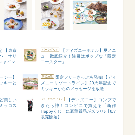
定!【東京
【ディズニーホテル】夏メニ
パークグルメ
バーサリ
ュー徹底紹介！注目はポップな「限定
シャイン!
コースター」
ーシー】
限定フリーきっぷも発売!【ディ
周辺施設
ッキーと
ズニーリゾートライン】20周年記念で
ミッキーからのメッセージを放送
ど美しい
【ディズニー】コンプで
パーク外アイテム
ミラコス
きたら神！コンビニで買える「新作
ム」
Happyくじ」に豪華景品がズラリ♪【8/7
販売開始】