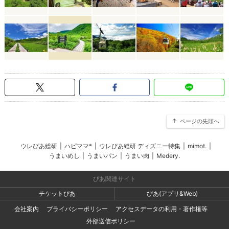
ページの先頭へ
ウレぴあ総研
|
ハピママ*
|
ウレぴあ総研 ディズニー特集
|
mimot.
|
うまいめし
|
うまいパン
|
うまい肉
|
Medery.
ぴあ関連サイト
チケットぴあ
ぴあ(アプリ&Web)
会社案内
プライバシーポリシー
アクセスデータの利用・著作権等
外部送信ポリシー