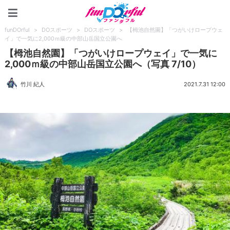
funDOrful
funDOrful
>
DOスポーツ
>
DOスポーツ
>
【栂池自然園】「つがいけロープウェ
イ」で一気に2,000ｍ級の中部山岳国立公園へ
【栂池自然園】「つがいけロープウェイ」で一気に
2,000ｍ級の中部山岳国立公園へ（写真 7/10）
竹川 紀人
2021.7.31 12:00