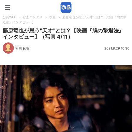
ぴあWEB
ぴあWEB
>
ぴあエンタメ
>
映画
>
藤原竜也が思う“天才”とは？【映画『鳩の撃
退法』インタビュー】
藤原竜也が思う“天才”とは？【映画『鳩の撃退法』
インタビュー】（写真 4/11）
横川 良明
2021.8.29 10:30