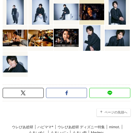
ページの先頭へ
ウレぴあ総研
|
ハピママ*
|
ウレぴあ総研 ディズニー特集
|
mimot.
|
うまいめし
|
うまいパン
|
うまい肉
|
Medery.