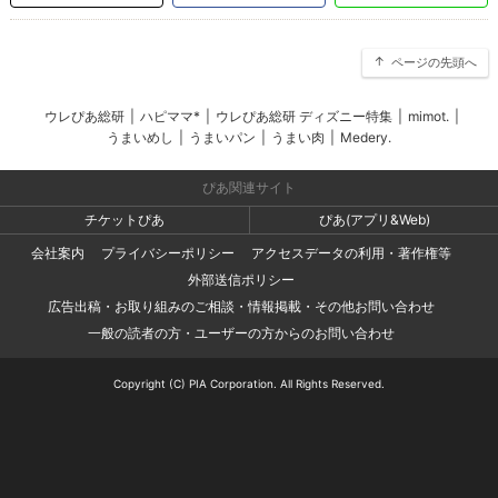
ページの先頭へ
ウレぴあ総研
|
ハピママ*
|
ウレぴあ総研 ディズニー特集
|
mimot.
|
うまいめし
|
うまいパン
|
うまい肉
|
Medery.
ぴあ関連サイト
チケットぴあ
ぴあ(アプリ&Web)
会社案内
プライバシーポリシー
アクセスデータの利用・著作権等
外部送信ポリシー
広告出稿・お取り組みのご相談・情報掲載・その他お問い合わせ
一般の読者の方・ユーザーの方からのお問い合わせ
Copyright (C) PIA Corporation. All Rights Reserved.