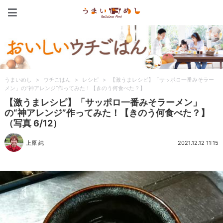
うまいめし
うまいめし
>
ウチごはん
>
レシピ
>
【激うまレシピ】「サッポロ一番みそラー
メン」の“神アレンジ”作ってみた！【きのう何食べた？】
【激うまレシピ】「サッポロ一番みそラーメン」
の“神アレンジ”作ってみた！【きのう何食べた？】
（写真 6/12）
上原 純
2021.12.12 11:15