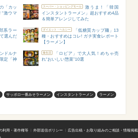
の「カッ
激うま！「韓国
スーパー・ショッピングモール
 “激ウマ
インスタントラーメン」超おすすめ4品
＆簡単アレンジしてみた
郎系ラー
「低糖質カップ麺」13
ダイエット・ヘルシー
食べて選んだ
種・おすすめはコレ! ガチ実食レポート
【ラーメン】
ャンドルナ
「ロピア」で大人気！めちゃ売
食生活
限定「神
れ“おいしい惣菜”10選
？
サッポロ一番みそラーメン
インスタントラーメン
ラーメン
の利用・著作権等
外部送信ポリシー
広告出稿・お取り組みのご相談・情報掲載
せ