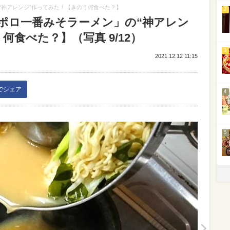
“神アレンジ”作ってみた！【きのう何食べた？】
2
ポロ一番みそラーメン」の“神アレン
何食べた？】（写真 9/12）
3
2021.12.12 11:15
kでシェア
4
5