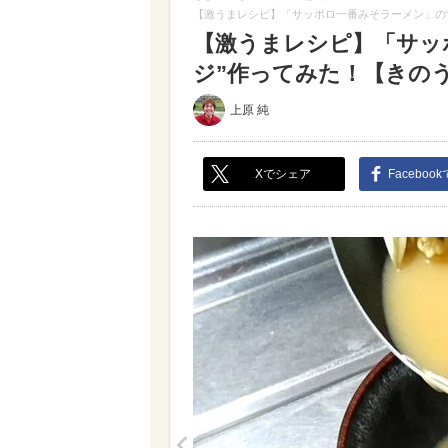
【激うまレシピ】「サッポロ一番みそラーメン」の
【激うまレシピ】「サッ
ジ”作ってみた！【きのう
上原 純
Xでシェア
Faceboo
<