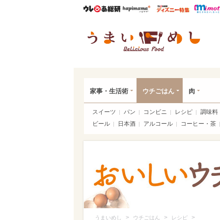
ウレぴあ総研
ハピママ*
ウレぴあ
うま
家事・生活術
ウチごはん
肉
スイーツ
パン
コンビニ
レシピ
調味料
ビール
日本酒
アルコール
コーヒー・茶
>
>
>
うまいめし
ウチごはん
レシピ