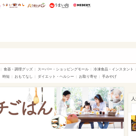
総研 ディズニー特集
mimot.
うまいめし
うまいパン
うまい肉
Medery.
いめし
食器・調理グッズ
スーパー・ショッピングモール
冷凍食品・インスタント
時短
おもてなし
ダイエット・ヘルシー
お取り寄せ
手みやげ
人
1