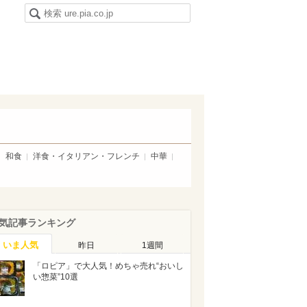
和食
洋食・イタリアン・フレンチ
中華
気記事ランキング
いま人気
昨日
1週間
「ロピア」で大人気！めちゃ売れ“おいし
い惣菜”10選