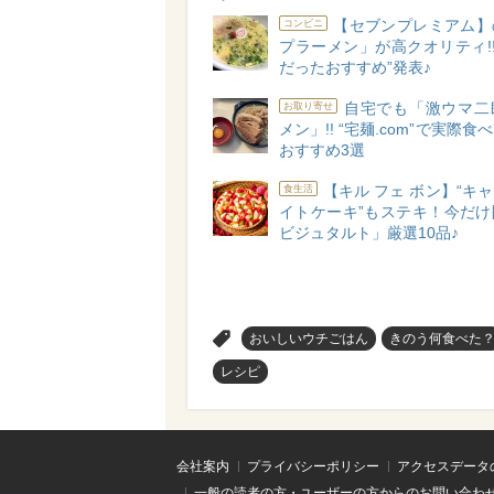
【セブンプレミアム】
コンビニ
プラーメン」が高クオリティ!!
だったおすすめ”発表♪
自宅でも「激ウマ二
お取り寄せ
メン」!! “宅麺.com”で実際
おすすめ3選
【キル フェ ボン】“キ
食生活
イトケーキ”もステキ！今だけ
ビジュタルト」厳選10品♪
>
おいしいウチごはん
きのう何食べた
レシピ
会社案内
プライバシーポリシー
アクセスデータ
一般の読者の方・ユーザーの方からのお問い合わ