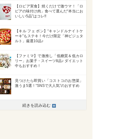
【ロピア実食】焼くだけで激ウマ！「ロ
ピアの味付け肉」食べて選んだ“本当にお
いしい5品”はコレ!!
【キル フェ ボン】“キャンドルナイトケ
ーキ”もステキ！今だけ限定「神ビジュタ
ルト」厳選10品♪
【ファミマ】で激推し「低糖質＆低カロ
リー」お菓子・スイーツ8品♪ ダイエット
中もおすすめ！
見つけたら即買い「コストコのお惣菜」
激うま5選！“SNSで大人気”のおすすめ
続きを読み込む
>