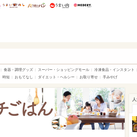
総研 ディズニー特集
mimot.
うまいめし
うまいパン
うまい肉
Medery.
いめし
食器・調理グッズ
スーパー・ショッピングモール
冷凍食品・インスタント
時短
おもてなし
ダイエット・ヘルシー
お取り寄せ
手みやげ
人
1