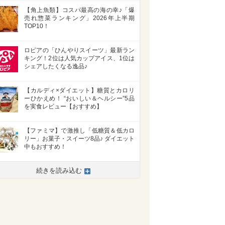
【角上魚類】コスパ最高の海の幸♪「爆
売れ惣菜ランキング」2026年上半期
TOP10！
ロピアの「ひんやりスイーツ」最新ラン
キング！2位は人気カップアイス、1位は
シェアしたくなる逸品♪
【カルディ×ダイエット】糖質とカロリ
ーひかえめ！ “おいしい＆ヘルシー”5品
を実食レビュー【おすすめ】
【ファミマ】で激推し「低糖質＆低カロ
リー」お菓子・スイーツ8品♪ ダイエット
中もおすすめ！
続きを読み込む
>