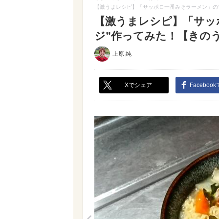
【激うまレシピ】「サッポロ一番みそラーメン」の
【激うまレシピ】「サッ
ジ”作ってみた！【きのう何
上原 純
Xでシェア
Faceboo