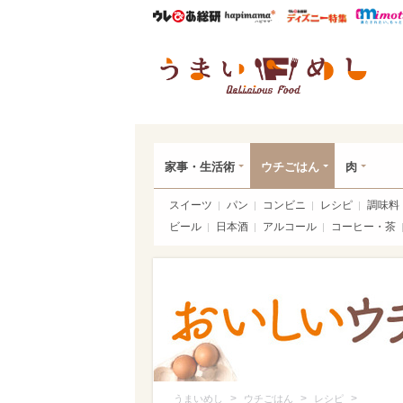
ウレぴあ総研
ハピママ*
ウレぴあ
うま
家事・生活術
ウチごはん
肉
スイーツ
パン
コンビニ
レシピ
調味料
ビール
日本酒
アルコール
コーヒー・茶
>
>
>
うまいめし
ウチごはん
レシピ