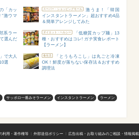
の「カッ
激うま！「韓国
スーパー・ショッピングモール
 “激ウマ
インスタントラーメン」超おすすめ4品
＆簡単アレンジしてみた
郎系ラー
「低糖質カップ麺」13
ダイエット・ヘルシー
食べて選んだ
種・おすすめはコレ! ガチ実食レポート
【ラーメン】
」で大人
「とうもろこし」は丸ごと冷凍
食生活
10選
OK！鮮度が落ちない保存法＆おすすめ
調理法
？
サッポロ一番みそラーメン
インスタントラーメン
ラーメン
の利用・著作権等
外部送信ポリシー
広告出稿・お取り組みのご相談・情報掲載