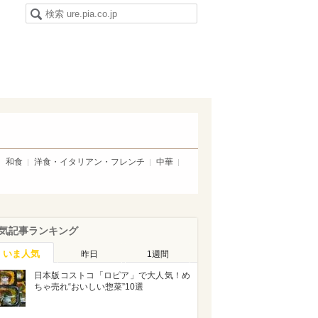
和食
洋食・イタリアン・フレンチ
中華
気記事ランキング
いま人気
昨日
1週間
日本版コストコ「ロピア」で大人気！め
ちゃ売れ“おいしい惣菜”10選