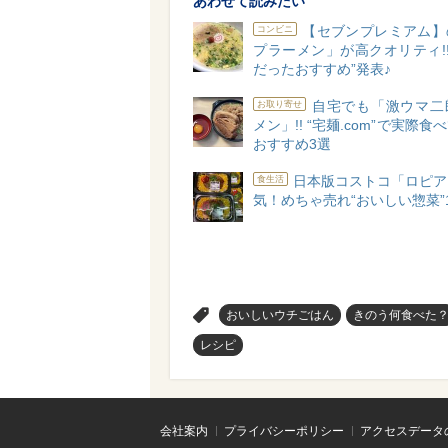
あわせて読みたい
【セブンプレミアム】
コンビニ
プラーメン」が高クオリティ!!
だったおすすめ”発表♪
自宅でも「激ウマ二
お取り寄せ
メン」!! “宅麺.com”で実際
おすすめ3選
日本版コストコ「ロピア
食生活
気！めちゃ売れ“おいしい惣菜”
>
おいしいウチごはん
きのう何食べた
レシピ
会社案内
プライバシーポリシー
アクセスデータ