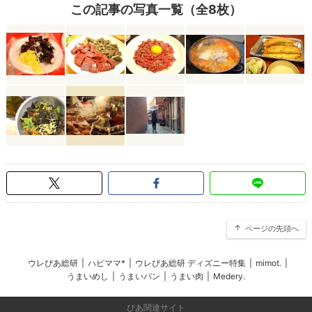
この記事の写真一覧（全8枚）
ページの先頭へ
ウレぴあ総研
|
ハピママ*
|
ウレぴあ総研 ディズニー特集
|
mimot.
|
うまいめし
|
うまいパン
|
うまい肉
|
Medery.
ぴあ関連サイト