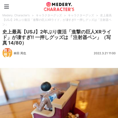
Medery. Character's
Medery. Character's
>
キャラクターグッズ
>
キャラクターグッズ
>
史上最高
【USJ】2年ぶり復活「進撃の巨人XRライド」が凄すぎ!! 一押しグッズは「注射器ペ
ン」
史上最高【USJ】2年ぶり復活「進撃の巨人XRライ
ド」が凄すぎ!! 一押しグッズは「注射器ペン」（写
真 14/80）
林田 周也
2022.3.21 11:00