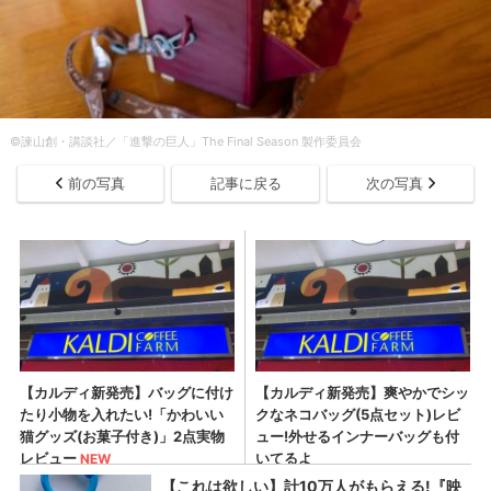
©諫山創・講談社／「進撃の巨人」The Final Season 製作委員会
前の写真
記事に戻る
次の写真