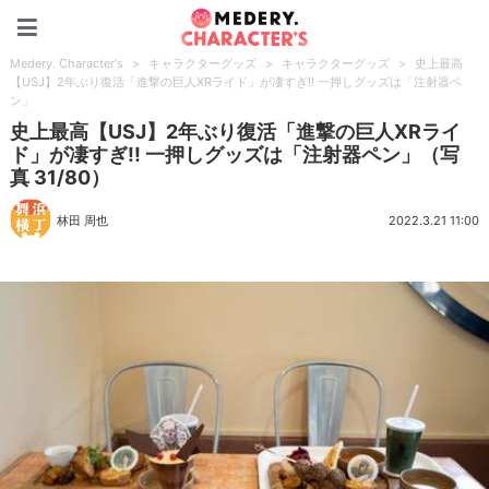
Medery. Character's
Medery. Character's
>
キャラクターグッズ
>
キャラクターグッズ
>
史上最高
【USJ】2年ぶり復活「進撃の巨人XRライド」が凄すぎ!! 一押しグッズは「注射器ペ
ン」
史上最高【USJ】2年ぶり復活「進撃の巨人XRライ
ド」が凄すぎ!! 一押しグッズは「注射器ペン」（写
真 31/80）
林田 周也
2022.3.21 11:00