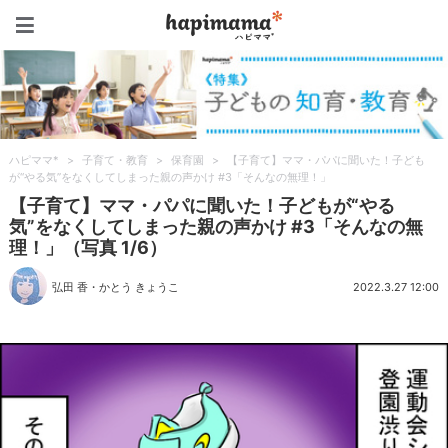
ハピママ*
ハピママ*
>
子育て・教育
>
保育園
>
【子育て】ママ・パパに聞いた！子ども
が“やる気”をなくしてしまった親の声かけ #3「そんなの無理！」
【子育て】ママ・パパに聞いた！子どもが“やる
気”をなくしてしまった親の声かけ #3「そんなの無
理！」（写真 1/6）
弘田 香
・
かとう きょうこ
2022.3.27 12:00