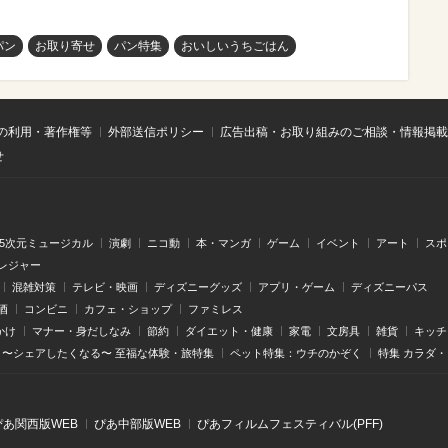
パン
お取り寄せ
パン特集
おいしいうちごはん
の利用・著作権等
外部送信ポリシー
広告出稿・お取り組みのご相談・情報掲載
せ
.5次元ミュージカル
演劇
ニコ動
本・マンガ
ゲーム
イベント
アート
スポ
レジャー
混雑対策
テレビ・映画
ディズニーグッズ
アプリ・ゲーム
ディズニーパス
酒
コンビニ
カフェ・ショップ
ファミレス
かけ
マナー・身だしなみ
節約
ダイエット・健康
家電
文房具
雑貨
キッチ
〜シェアしたくなる〜 至福な体験・旅特集
ペット特集：ウチのかぞく
特集 カラダ
ぴあ関⻄版WEB
ぴあ中部版WEB
ぴあフィルムフェスティバル(PFF)