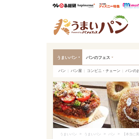
ウレぴあ総研
ハピママ*
ウレぴあ
うま
うまいパン
パンのフェス
パン
パン屋
コンビニ・チェーン
パンの
>
>
>
うまいパン
うまいパン
パン
【本当に