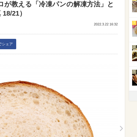
ロが教える「冷凍パンの解凍方法」と
8/21）
3
2022.3.22 16:32
kでシェア
4
5