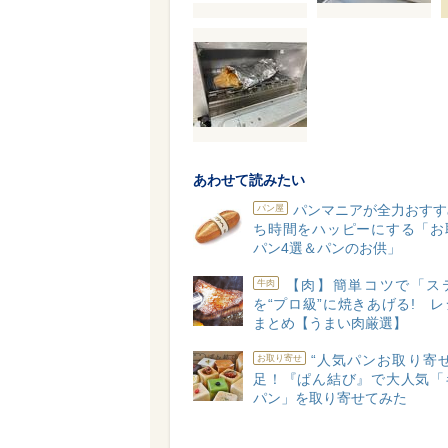
あわせて読みたい
パンマニアが全力おすす
パン屋
ち時間をハッピーにする「お
パン4選＆パンのお供」
【肉】簡単コツで「ス
牛肉
を“プロ級”に焼きあげる! 
まとめ【うまい肉厳選】
“人気パンお取り寄
お取り寄せ
足！『ぱん結び』で大人気「
パン」を取り寄せてみた