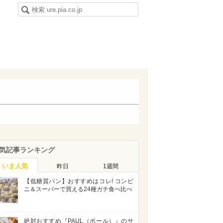
気記事ランキング
いま人気
昨日
1週間
【低糖質パン】おすすめはコレ! コンビ
ニ＆スーパーで買える24種ガチ食べ比べ
絶対おすすめ『PAUL（ポール）』のサ