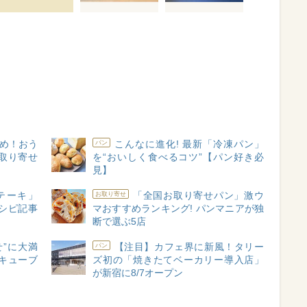
め！おう
こんなに進化! 最新「冷凍パン」
パン
取り寄せ
を“おいしく食べるコツ”【パン好き必
見】
テーキ」
「全国お取り寄せパン」激ウ
お取り寄せ
レシピ記事
マおすすめランキング! パンマニアが独
断で選ぶ5店
せ”に大満
【注目】カフェ界に新風！タリー
パン
キューブ
ズ初の「焼きたてベーカリー導入店」
が新宿に8/7オープン