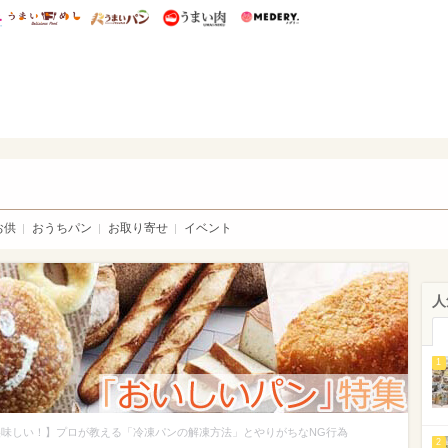
総研 ディズニー特集
mimot.
うまいめし
うまいパン
うまい肉
Medery.
いパン
お供
おうちパン
お取り寄せ
イベント
人
1
美味しい！】プロが教える「冷凍パンの解凍方法」とやりがちなNG行為
2