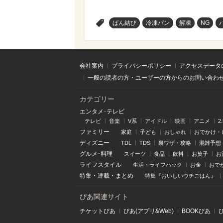
>
ぱん結び
冷凍パン
解凍
NG
会社案内
プライバシーポリシー
アクセスデータ
一般の読者の方・ユーザーの方からのお問い合わ
カテゴリー
エンタメ･テレビ
テレビ
音楽
V系
アイドル
映画
アニメ
2
ファミリー
家庭
子ども
おしゃれ
おでかけ・
ディズニー
TDL
TDS
裏ワザ・攻略
混雑予想
グルメ･料理
スイーツ
食品
飲料
お菓子
お
ライフスタイル
生活・ライフハック
お金
おで
特集
・
連載
・
まとめ
特集『おいしいウチごはん』
ぴあ関連サイト
チケットぴあ
ぴあ(アプリ&Web)
BOOKぴあ