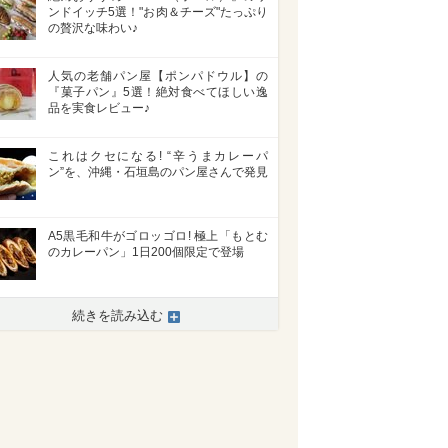
ンドイッチ5選！"お肉＆チーズ"たっぷり
の贅沢な味わい♪
人気の老舗パン屋【ポンパドウル】の
『菓子パン』5選！絶対食べてほしい逸
品を実食レビュー♪
これはクセになる! “辛うまカレーパ
ン”を、沖縄・石垣島のパン屋さんで発見
A5黒毛和牛がゴロッゴロ! 極上「もとむ
のカレーパン」1日200個限定で登場
続きを読み込む
>