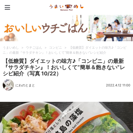
うまいめし
うまいめし
>
ウチごはん
>
コンビニ
>
【低糖質】ダイエットの味方♪「コンビ
ニ」の最新『サラダチキン』！おいしくて“簡単＆飽きない”レシピ紹介
【低糖質】ダイエットの味方♪「コンビニ」の最新
『サラダチキン』！おいしくて“簡単＆飽きない”レ
シピ紹介（写真 10/22）
にわのとまと
2022.4.12 11:00