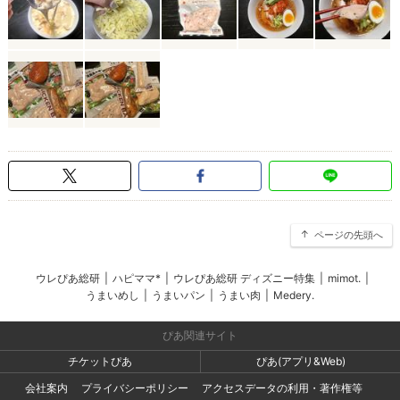
ページの先頭へ
ウレぴあ総研
|
ハピママ*
|
ウレぴあ総研 ディズニー特集
|
mimot.
|
うまいめし
|
うまいパン
|
うまい肉
|
Medery.
ぴあ関連サイト
チケットぴあ
ぴあ(アプリ&Web)
会社案内
プライバシーポリシー
アクセスデータの利用・著作権等