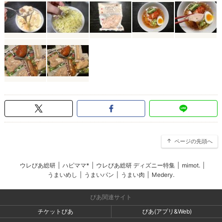
ページの先頭へ
ウレぴあ総研
|
ハピママ*
|
ウレぴあ総研 ディズニー特集
|
mimot.
|
うまいめし
|
うまいパン
|
うまい肉
|
Medery.
ぴあ関連サイト
チケットぴあ
ぴあ(アプリ&Web)