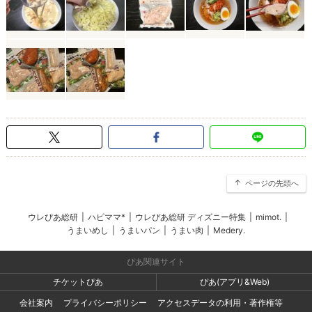
ページの先頭へ
ウレぴあ総研
|
ハピママ*
|
ウレぴあ総研 ディズニー特集
|
mimot.
|
うまいめし
|
うまいパン
|
うまい肉
|
Medery.
ぴあ関連サイト
チケットぴあ
ぴあ(アプリ&Web)
会社案内
プライバシーポリシー
アクセスデータの利用・著作権等