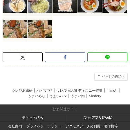
ページの先頭へ
ウレぴあ総研
|
ハピママ*
|
ウレぴあ総研 ディズニー特集
|
mimot.
|
うまいめし
|
うまいパン
|
うまい肉
|
Medery.
ぴあ関連サイト
チケットぴあ
ぴあ(アプリ&Web)
会社案内
プライバシーポリシー
アクセスデータの利用・著作権等