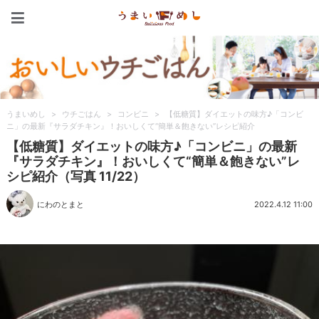
うまいめし
うまいめし
>
ウチごはん
>
コンビニ
>
【低糖質】ダイエットの味方♪「コンビ
ニ」の最新『サラダチキン』！おいしくて“簡単＆飽きない”レシピ紹介
【低糖質】ダイエットの味方♪「コンビニ」の最新
『サラダチキン』！おいしくて“簡単＆飽きない”レ
シピ紹介（写真 11/22）
にわのとまと
2022.4.12 11:00