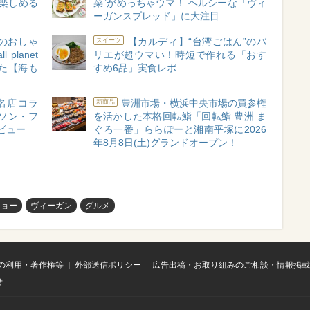
に楽しめる
菜”がめっちゃウマ！ ヘルシーな「ヴィ
ーガンスプレッド」に大注目
のおしゃ
【カルディ】“台湾ごはん”のバ
スイーツ
planet
リエが超ウマい！時短で作れる「おす
ぎた【海も
すめ6品」実食レポ
名店コラ
豊洲市場・横浜中央市場の買参権
新商品
ソン・フ
を活かした本格回転鮨「回転鮨 豊洲 ま
ビュー
ぐろ一番」ららぽーと湘南平塚に2026
年8月8日(土)グランドオープン！
キョー
ヴィーガン
グルメ
の利用・著作権等
外部送信ポリシー
広告出稿・お取り組みのご相談・情報掲載
せ