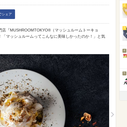
2
kでシェア
3
『MUSHROOMTOKYO®（マッシュルームトーキョ
！「マッシュルームってこんなに美味しかったのか！」と気
4
5