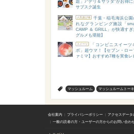
題」♪“デリ＆サラダ”がお得
サブスク誕生
千葉・稲毛海浜公園
人気遊び場
れなグランピング施設「small 
CAMP ＆ GRILL」が快適す
グルメも堪能】
「コンビニスイーツ
スイーツ
ボ」超ウマ！【セブン・ロー
ァミマ】おすすめ7種を実食レ
>
マッシュルーム
マッシュルームトー
会社案内
プライバシーポリシー
アクセスデータ
一般の読者の方・ユーザーの方からのお問い合わ