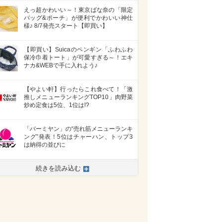
えっ超かわいい～！東京ばな奈の「限定
バッグ&ポーチ」が便利でかわいい神仕
様♪ 8/7発売スタート【即買い】
【即買い】Suicaのペンギン「ふわふわ
保冷巾着トート」が可愛すぎる～！エキ
ナカ&WEBで手に入れよう♪
【やよい軒】行ったらこれ食べて！「激
推しメニューランキングTOP10」肉野菜
炒め定食は5位、1位は!?
「バーミヤン」の“売れ筋メニューランキ
ング”発表！5位はチャーハン、トップ3
は納得の並びに
続きを読み込む
>