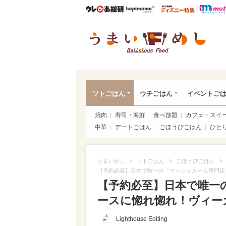
ウレぴあ総研
ハピママ*
ウレぴあ
うま
ソトごはん
ウチごはん
イベントご
焼肉
寿司・海鮮
食べ放題
カフェ・スイ
中華
デートごはん
ごほうびごはん
ひと
>
>
>
うまいめし
ソトごはん
ごほうびごはん
【予約必至】日本で唯一の「マッシュルーム専門店
【予約必至】日本で唯一
ースに惚れ惚れ！ヴィーガ
Lighthouse Editing