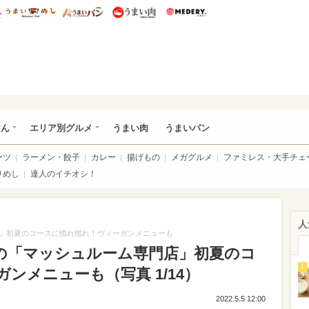
総研 ディズニー特集
mimot.
うまいめし
うまいパン
うまい肉
Medery.
いめし
はん
エリア別グルメ
うまい肉
うまいパン
ーツ
ラーメン・餃子
カレー
揚げもの
メガグルメ
ファミレス・大手チェ
りめし
達人のイチオシ！
人
」初夏のコースに惚れ惚れ！ヴィーガンメニューも
の「マッシュルーム専門店」初夏のコ
1
ンメニューも（写真 1/14）
2022.5.5 12:00