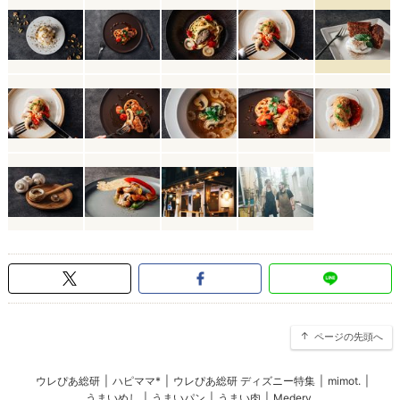
ページの先頭へ
ウレぴあ総研
|
ハピママ*
|
ウレぴあ総研 ディズニー特集
|
mimot.
|
うまいめし
|
うまいパン
|
うまい肉
|
Medery.