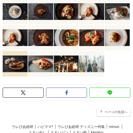
ページの先頭へ
ウレぴあ総研
|
ハピママ*
|
ウレぴあ総研 ディズニー特集
|
mimot.
|
うまいめし
|
うまいパン
|
うまい肉
|
Medery.