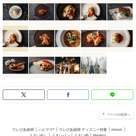
ページの先頭へ
ウレぴあ総研
|
ハピママ*
|
ウレぴあ総研 ディズニー特集
|
mimot.
|
うまいめし
|
うまいパン
|
うまい肉
|
Medery.