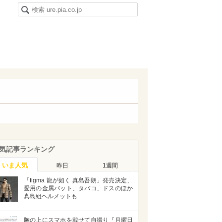
気記事ランキング
いま人気
昨日
1週間
「figma 龍が如く 真島吾朗」発売決定、
愛用の金属バット、タバコ、ドスのほか
真島組ヘルメットも
胸の上にスマホを載せて自撮り『月曜日