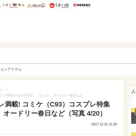
総研 ディズニー特集
mimot.
うまいめし
うまいパン
うまい肉
Medery.
y. Character's
ョンアイテム
>
レ
人
プレ特集vol.10／FGO、ごちうさ、オードリー春日など
レ満載! コミケ（C93）コスプレ特集
1
さ、オードリー春日など（写真 4/20）
2017.12.31 21:30
2