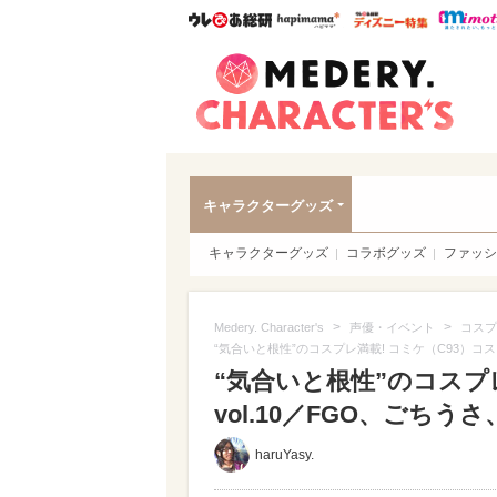
ウレぴあ総研
ハピママ*
ウレぴあ
Meder
キャラクターグッズ
キャラクターグッズ
コラボグッズ
ファッシ
>
>
Medery. Character's
声優・イベント
コスプ
“気合いと根性”のコスプレ満載! コミケ（C93）コス
“気合いと根性”のコスプ
vol.10／FGO、ごちう
haruYasy.