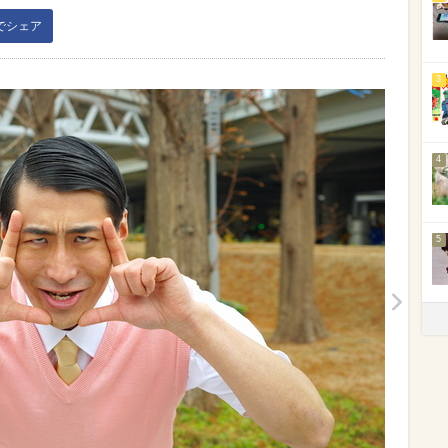
kでシェア
3
4
5