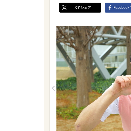
Xでシェア
Faceboo
<