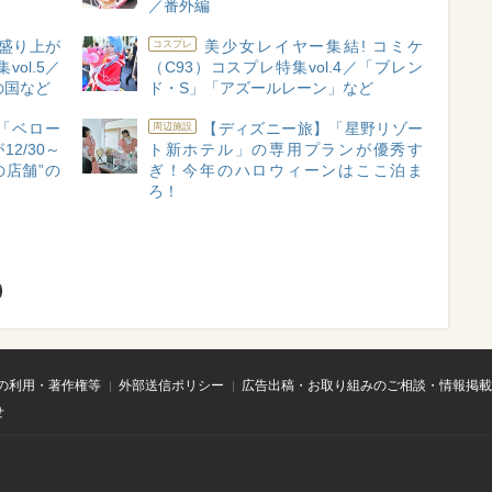
／番外編
盛り上が
美少女レイヤー集結! コミケ
コスプレ
vol.5／
（C93）コスプレ特集vol.4／「ブレン
の国など
ド・S」「アズールレーン」など
「ベロー
【ディズニー旅】「星野リゾー
周辺施設
2/30～
ト新ホテル」の専用プランが優秀す
の店舗”の
ぎ！今年のハロウィーンはここ泊ま
ろ！
の利用・著作権等
外部送信ポリシー
広告出稿・お取り組みのご相談・情報掲載
せ