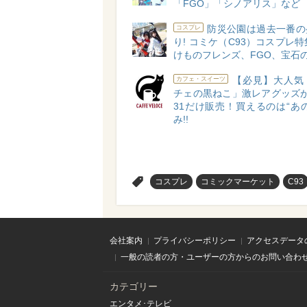
「FGO」「シノアリス」など
防災公園は過去一番の
コスプレ
り! コミケ（C93）コスプレ特集
けものフレンズ、FGO、宝石
【必見】大人気
カフェ・スイーツ
チェの黒ねこ」激レアグッズが1
31だけ販売！買えるのは“あ
み!!
>
コスプレ
コミックマーケット
C93
会社案内
プライバシーポリシー
アクセスデータ
一般の読者の方・ユーザーの方からのお問い合わ
カテゴリー
エンタメ･テレビ