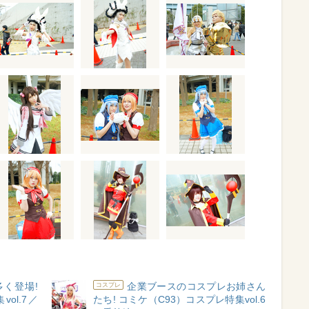
く登場!
企業ブースのコスプレお姉さん
コスプレ
ol.7／
たち! コミケ（C93）コスプレ特集vol.6