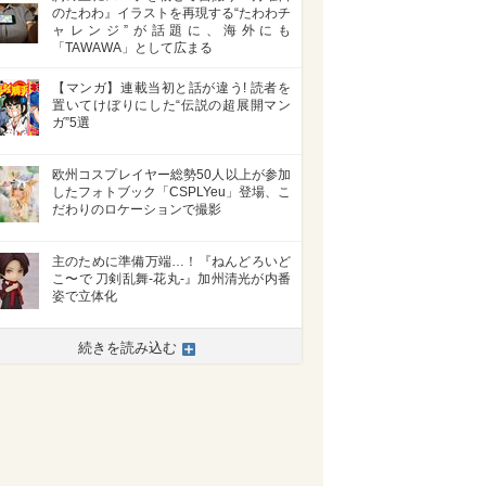
のたわわ』イラストを再現する“たわわチ
ャレンジ”が話題に、海外にも
「TAWAWA」として広まる
【マンガ】連載当初と話が違う! 読者を
置いてけぼりにした“伝説の超展開マン
ガ”5選
欧州コスプレイヤー総勢50人以上が参加
したフォトブック「CSPLYeu」登場、こ
だわりのロケーションで撮影
主のために準備万端…！『ねんどろいど
こ〜で 刀剣乱舞-花丸-』加州清光が内番
姿で立体化
>
続きを読み込む