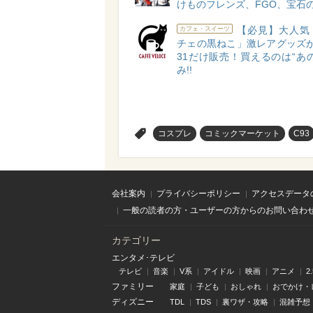
けものフレンズ、FGO、宝石
【必見】大人気
カフェ・スイーツ
チェの黒ねこ」激レアグッズが1
31だけ販売！買えるのは“あ
み!!
>
コスプレ
コミックマーケット
C93
会社案内
プライバシーポリシー
アクセスデータ
一般の読者の方・ユーザーの方からのお問い合わ
カテゴリー
エンタメ･テレビ
テレビ
音楽
V系
アイドル
映画
アニメ
2
ファミリー
家庭
子ども
おしゃれ
おでかけ・
ディズニー
TDL
TDS
裏ワザ・攻略
混雑予想