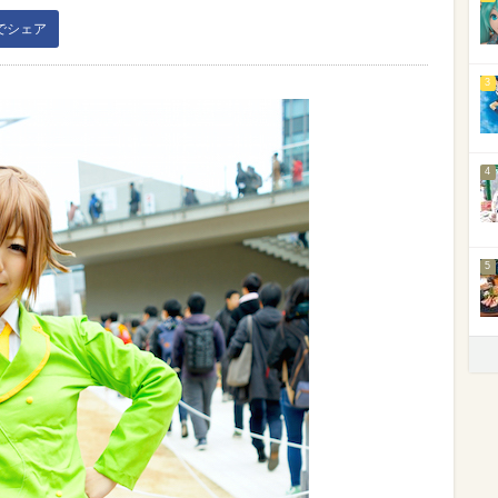
kでシェア
3
4
5