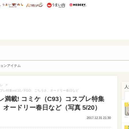
総研 ディズニー特集
mimot.
うまいめし
うまいパン
うまい肉
Medery.
y. Character's
ョンアイテム
>
レ
人
プレ特集vol.10／FGO、ごちうさ、オードリー春日など
レ満載! コミケ（C93）コスプレ特集
1
さ、オードリー春日など（写真 5/20）
2017.12.31 21:30
2