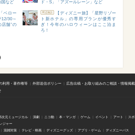
の国など
ド・S」「アズールレーン」など
「ベロー
【ディズニー旅】「星野リゾー
周辺施設
2/30～
ト新ホテル」の専用プランが優秀す
の店舗”の
ぎ！今年のハロウィーンはここ泊ま
ろ！
の利用・著作権等
外部送信ポリシー
広告出稿・お取り組みのご相談・情報掲載
せ
.5次元ミュージカル
演劇
ニコ動
本・マンガ
ゲーム
イベント
アート
スポ
レジャー
混雑対策
テレビ・映画
ディズニーグッズ
アプリ・ゲーム
ディズニーパス