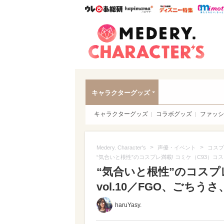
ウレぴあ総研
ハピママ*
ウレぴあ
Meder
キャラクターグッズ
キャラクターグッズ
コラボグッズ
ファッシ
>
>
Medery. Character's
声優・イベント
コスプ
“気合いと根性”のコスプレ満載! コミケ（C93）コス
“気合いと根性”のコスプ
vol.10／FGO、ごちう
haruYasy.