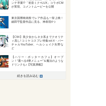
ンテ卒業!?「初音ミク×LUX」コラボCM
が実現、コメントムービーを公開
東京国際映画祭でレア作品も一挙上映！
細田守監督作品に見る、神表現4つ
【C94】美少女からネタ系までクオリテ
ィ高し! コミケコスプレ特集vol.4・バー
チャルYouTuber、ヘルシェイク矢野な
ど
【ハリー・ポッターカフェ】オープ
ン！“選べる4寮メニュー”＆魔法のような
ドリンクも♪【写真満載】
続きを読み込む