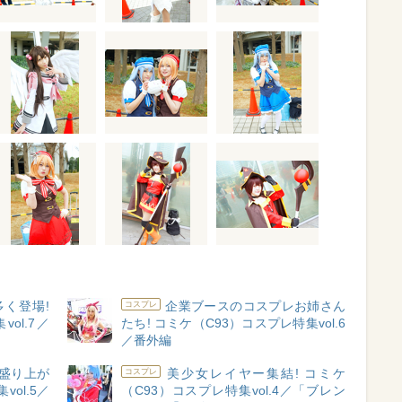
く登場!
企業ブースのコスプレお姉さん
コスプレ
ol.7／
たち! コミケ（C93）コスプレ特集vol.6
／番外編
盛り上が
美少女レイヤー集結! コミケ
コスプレ
vol.5／
（C93）コスプレ特集vol.4／「ブレン