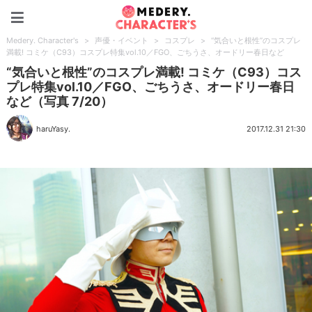
Medery. Character's
Medery. Character's
>
声優・イベント
>
コスプレ
>
“気合いと根性”のコスプレ
満載! コミケ（C93）コスプレ特集vol.10／FGO、ごちうさ、オードリー春日など
“気合いと根性”のコスプレ満載! コミケ（C93）コス
プレ特集vol.10／FGO、ごちうさ、オードリー春日
など（写真 7/20）
haruYasy.
2017.12.31 21:30