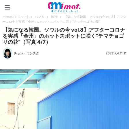
mimot.(ミモット)
mimot.(ミモット)
>
ハマる
>
旅行
>
【気になる韓国、ソウルの今 vol.8】アフタ
ーコロナを実感「全州」のホットスポットに咲く“チマチョゴリの花”
【気になる韓国、ソウルの今 vol.8】アフターコロナ
を実感「全州」のホットスポットに咲く“チマチョゴ
リの花”（写真 4/7）
チョン・ウンスク
2022.7.4 11:11