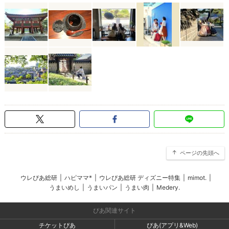
ページの先頭へ
ウレぴあ総研
|
ハピママ*
|
ウレぴあ総研 ディズニー特集
|
mimot.
|
うまいめし
|
うまいパン
|
うまい肉
|
Medery.
ぴあ関連サイト
チケットぴあ
ぴあ(アプリ&Web)