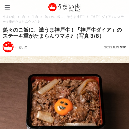
うまい肉
うまい肉
>
肉
>
牛肉
>
熱々のご飯に、激うま神戸牛！「神戸牛ダイア」のステ
ーキ重がたまらんウマさ♪
熱々のご飯に、激うま神戸牛！「神戸牛ダイア」の
ステーキ重がたまらんウマさ♪（写真 3/8）
うまい肉
2022.8.19 9:01