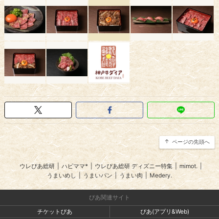
ページの先頭へ
ウレぴあ総研
|
ハピママ*
|
ウレぴあ総研 ディズニー特集
|
mimot.
|
うまいめし
|
うまいパン
|
うまい肉
|
Medery.
ぴあ関連サイト
チケットぴあ
ぴあ(アプリ&Web)