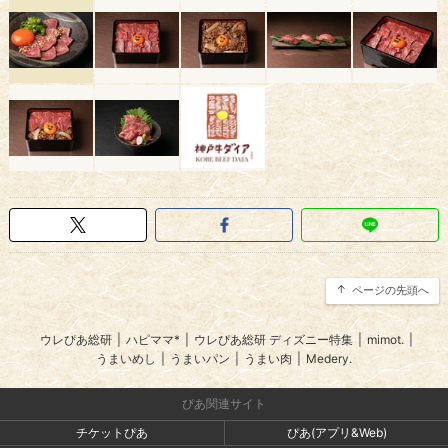
ページの先頭へ
ウレぴあ総研
|
ハピママ*
|
ウレぴあ総研 ディズニー特集
|
mimot.
|
うまいめし
|
うまいパン
|
うまい肉
|
Medery.
ぴあ関連サイト
チケットぴあ
ぴあ(アプリ&Web)