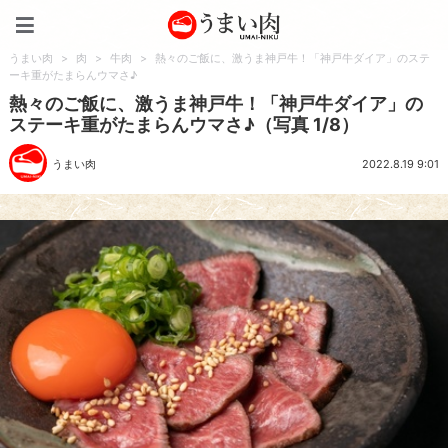
うまい肉
うまい肉
>
肉
>
牛肉
>
熱々のご飯に、激うま神戸牛！「神戸牛ダイア」のステ
ーキ重がたまらんウマさ♪
熱々のご飯に、激うま神戸牛！「神戸牛ダイア」の
ステーキ重がたまらんウマさ♪（写真 1/8）
うまい肉
2022.8.19 9:01