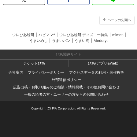
ページの先頭へ
ウレぴあ総研
|
ハピママ*
|
ウレぴあ総研 ディズニー特集
|
mimot.
|
うまいめし
|
うまいパン
|
うまい肉
|
Medery.
ぴあ関連サイト
チケットぴあ
ぴあ(アプリ&Web)
会社案内
プライバシーポリシー
アクセスデータの利用・著作権等
外部送信ポリシー
広告出稿・お取り組みのご相談・情報掲載・その他お問い合わせ
一般の読者の方・ユーザーの方からのお問い合わせ
Copyright (C) PIA Corporation. All Rights Reserved.