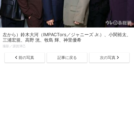
左から）鈴木大河（IMPACTors／ジャニーズ Jr.）、小関裕太、
三浦宏規、高野 洸、牧島 輝、神里優希
撮影／源賀津己
前の写真
記事に戻る
次の写真