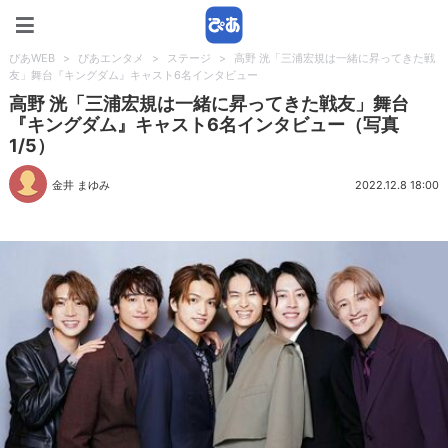
ぴあWEB
ぴあWEB
>
ぴあエンタメ
>
ステージ
>
高野 洸「三浦宏規は一緒に昇ってきた戦
友」舞台『キングダム』キャスト6名インタビュー
高野 洸「三浦宏規は一緒に昇ってきた戦友」舞台
『キングダム』キャスト6名インタビュー（写真
1/5）
金井 まゆみ
2022.12.8 18:00