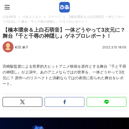
ぴあWEB
ぴあWEB
>
ぴあエンタメ
>
ステージ
>
【橋本環奈＆上白石萌音】一体どうやっ
て3次元に？ 舞台『千と千尋の神隠し』ゲネプロレポート！
【橋本環奈＆上白石萌音】一体どうやって3次元に？
舞台『千と千尋の神隠し』ゲネプロレポート！
町田 麻子
2022.3.15 18:05
宮崎駿監督による世界的大ヒットアニメ映画を原作とする舞台『千と千尋
の神隠し』が上演中。あのアニメならではの世界を、一体どうやって3次
元に？ 原作へのリスペクトと演劇ならではの表現に彩られた舞台をレポ
ート。