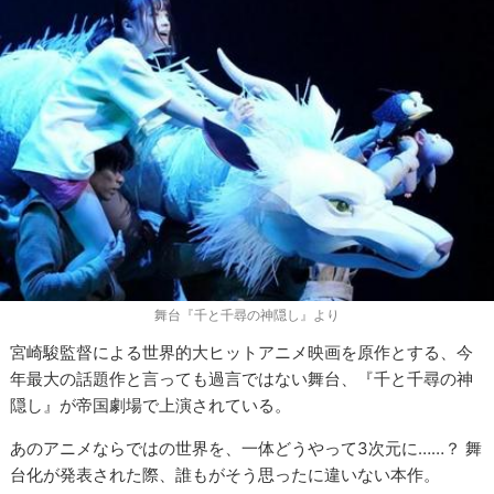
舞台『千と千尋の神隠し』より
宮崎駿監督による世界的大ヒットアニメ映画を原作とする、今
年最大の話題作と言っても過言ではない舞台、『千と千尋の神
隠し』が帝国劇場で上演されている。
あのアニメならではの世界を、一体どうやって3次元に……？ 舞
台化が発表された際、誰もがそう思ったに違いない本作。