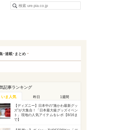
集･連載･まとめ
気記事ランキング
いま人気
昨日
1週間
【ディズニー】日本中の“激かわ最新グッ
ズ”が大集合！「日本最大級グッズイベン
ト」現地の人気アイテムをレポ【8/16ま
で】