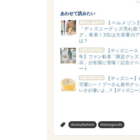
あわせて読みたい
【ベルメゾン】2
パーク外アイテム
「ディズニーグッズ売れ筋
グ」発表！2位は大容量のア
は？
【ディズニースト
ディズニーストア
年】ファン歓喜「限定グッズ
示」が全国に登場！記念イベ
ート
【ディズニー】
ディズニーストア
可愛い～！プーさん新作グッ
いさが凄いよ…!!【ディズニー
>
disneyfashion
disneygoods