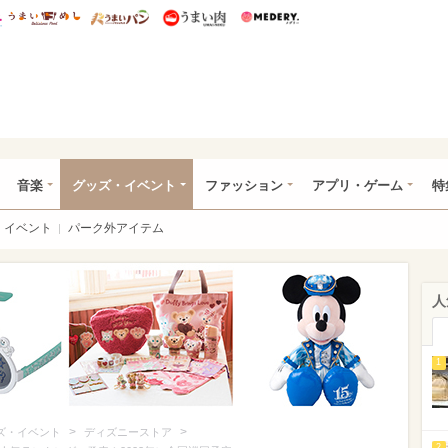
総研 ディズニー特集
mimot.
うまいめし
うまいパン
うまい肉
Medery.
ズニー特集 -ウレぴあ総研
音楽
グッズ・イベント
ファッション
アプリ・ゲーム
特
イベント
パーク外アイテム
人
1
>
>
ズ・イベント
ディズニーストア
2