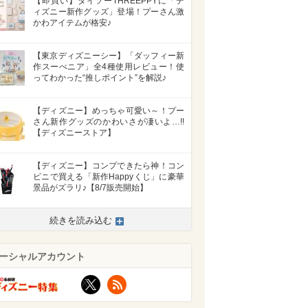
【即買い】ダイソーTHREEPPYに「デ
ィズニー新作グッズ」登場！プーさん激
かわアイテムが格安♪
【東京ディズニーシー】「ダッフィー新
作スーべニア」全4種使用レビュー！使
ってわかった“推しポイント”を解説♪
【ディズニー】めっちゃ可愛い～！プー
さん新作グッズのかわいさが凄いよ…!!
【ディズニーストア】
【ディズニー】コンプできたら神！コン
ビニで買える「新作Happyくじ」に豪華
景品がズラリ♪【8/7販売開始】
続きを読み込む
ーシャルアカウント
X
RSS
>