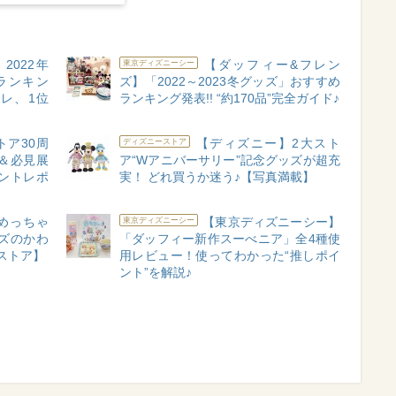
022年
【ダッフィー&フレン
東京ディズニーシー
ランキン
ズ】「2022～2023冬グッズ」おすすめ
レ、1位
ランキング発表!! “約170品”完全ガイド♪
ア30周
【ディズニー】2大スト
ディズニーストア
＆必見展
ア“Wアニバーサリー”記念グッズが超充
ントレポ
実！ どれ買うか迷う♪【写真満載】
めっちゃ
【東京ディズニーシー】
東京ディズニーシー
ズのかわ
「ダッフィー新作スーべニア」全4種使
ストア】
用レビュー！使ってわかった“推しポイ
ント”を解説♪