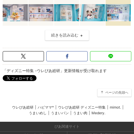
続きを読み込む
「ディズニー特集 -ウレぴあ総研」更新情報が受け取れます
ページの先頭へ
ウレぴあ総研
|
ハピママ*
|
ウレぴあ総研 ディズニー特集
|
mimot.
|
うまいめし
|
うまいパン
|
うまい肉
|
Medery.
ぴあ関連サイト