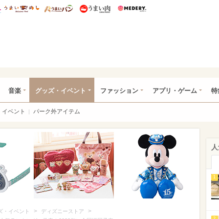
総研 ディズニー特集
mimot.
うまいめし
うまいパン
うまい肉
Medery.
ズニー特集 -ウレぴあ総研
音楽
グッズ・イベント
ファッション
アプリ・ゲーム
特
イベント
パーク外アイテム
人
1
>
>
ズ・イベント
ディズニーストア
2