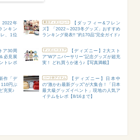
022年
【ダッフィー&フレン
東京ディズニーシー
ランキン
ズ】「2022～2023冬グッズ」おすすめ
レ、1位
ランキング発表!! “約170品”完全ガイド♪
ア30周
【ディズニー】2大スト
ディズニーストア
＆必見展
ア“Wアニバーサリー”記念グッズが超充
ントレポ
実！ どれ買うか迷う♪【写真満載】
新作「デ
【ディズニー】日本中
パーク外アイテム
110円ぷ
の“激かわ最新グッズ”が大集合！「日本
ど充実♪
最大級グッズイベント」現地の人気ア
イテムをレポ【8/16まで】