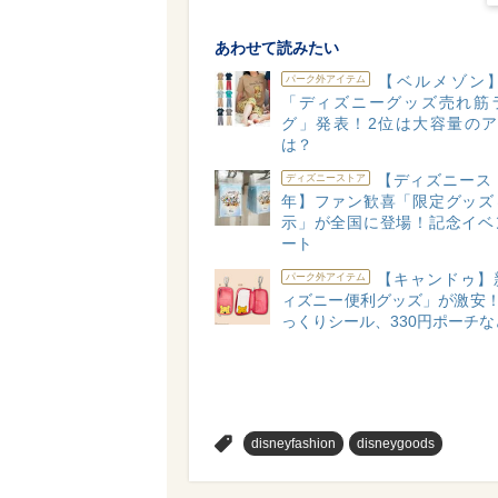
あわせて読みたい
【ベルメゾン】2
パーク外アイテム
「ディズニーグッズ売れ筋
グ」発表！2位は大容量のア
は？
【ディズニースト
ディズニーストア
年】ファン歓喜「限定グッズ
示」が全国に登場！記念イベ
ート
【キャンドゥ】
パーク外アイテム
ィズニー便利グッズ」が激安！
っくりシール、330円ポーチな
>
disneyfashion
disneygoods