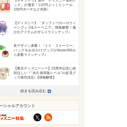
【キャンドゥ】新作「ディズニー便利グ
ッズ」が激安！110円ぷっくりシール、
330円ポーチなど充実♪
【ディズニー】「ダッフィーのハロウィ
ーングッズ&スーベニア」情報解禁！激
かわアイテムがずらりラインナップ♪
良デザイン多数！「トイ・ストーリー」
バッグ＆お出かけグッズがillusie300か
ら多数ラインナップ♪
【東京ディズニーシー】25周年記念に絶
対ほしい！“永久保存版レベル”の必見グ
ッズ発売決定♪【情報解禁】
続きを読み込む
ーシャルアカウント
X
RSS
>