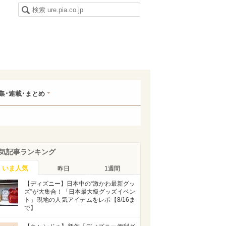
集･連載･まとめ
気記事ランキング
いま人気
昨日
1週間
【ディズニー】日本中の“激かわ最新グッ
ズ”が大集合！「日本最大級グッズイベン
ト」現地の人気アイテムをレポ【8/16ま
で】