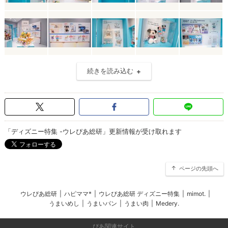
続きを読み込む
「ディズニー特集 -ウレぴあ総研」更新情報が受け取れます
ページの先頭へ
ウレぴあ総研
|
ハピママ*
|
ウレぴあ総研 ディズニー特集
|
mimot.
|
うまいめし
|
うまいパン
|
うまい肉
|
Medery.
ぴあ関連サイト