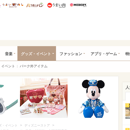
総研 ディズニー特集
mimot.
うまいめし
うまいパン
うまい肉
Medery.
ズニー特集 -ウレぴあ総研
音楽
グッズ・イベント
ファッション
アプリ・ゲーム
特
イベント
パーク外アイテム
人
1
>
>
ズ・イベント
ディズニーストア
2