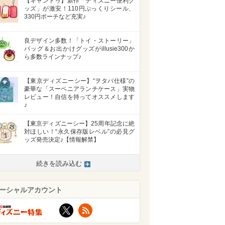
【キャンドゥ】新作「ディズニー便利グ
ッズ」が激安！110円ぷっくりシール、
330円ポーチなど充実♪
良デザイン多数！「トイ・ストーリー」
バッグ＆お出かけグッズがillusie300か
ら多数ラインナップ♪
【東京ディズニーシー】“ヲタバ仕様”の
豪華な「スーベニアランチケース」実物
レビュー！自信を持ってオススメします
♪
【東京ディズニーシー】25周年記念に絶
対ほしい！“永久保存版レベル”の必見グ
ッズ発売決定♪【情報解禁】
続きを読み込む
ーシャルアカウント
X
RSS
>