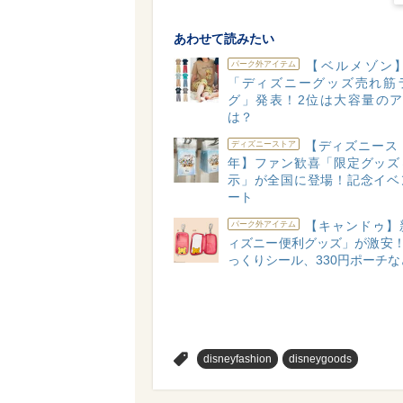
あわせて読みたい
【ベルメゾン】2
パーク外アイテム
「ディズニーグッズ売れ筋
グ」発表！2位は大容量のア
は？
【ディズニースト
ディズニーストア
年】ファン歓喜「限定グッズ
示」が全国に登場！記念イベ
ート
【キャンドゥ】
パーク外アイテム
ィズニー便利グッズ」が激安！
っくりシール、330円ポーチな
>
disneyfashion
disneygoods