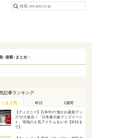
集･連載･まとめ
気記事ランキング
いま人気
昨日
1週間
【ディズニー】日本中の“激かわ最新グッ
ズ”が大集合！「日本最大級グッズイベン
ト」現地の人気アイテムをレポ【8/16ま
で】