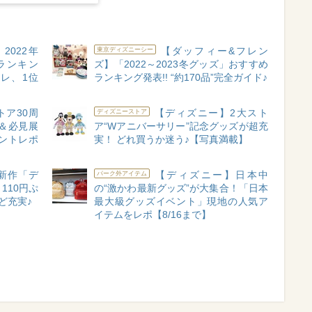
022年
【ダッフィー&フレン
東京ディズニーシー
ランキン
ズ】「2022～2023冬グッズ」おすすめ
レ、1位
ランキング発表!! “約170品”完全ガイド♪
ア30周
【ディズニー】2大スト
ディズニーストア
＆必見展
ア“Wアニバーサリー”記念グッズが超充
ントレポ
実！ どれ買うか迷う♪【写真満載】
新作「デ
【ディズニー】日本中
パーク外アイテム
110円ぷ
の“激かわ最新グッズ”が大集合！「日本
ど充実♪
最大級グッズイベント」現地の人気ア
イテムをレポ【8/16まで】