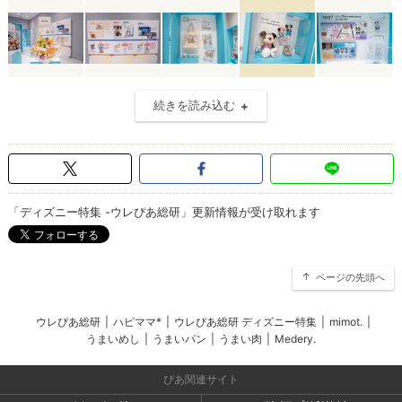
続きを読み込む
「ディズニー特集 -ウレぴあ総研」更新情報が受け取れます
ページの先頭へ
ウレぴあ総研
|
ハピママ*
|
ウレぴあ総研 ディズニー特集
|
mimot.
|
うまいめし
|
うまいパン
|
うまい肉
|
Medery.
ぴあ関連サイト