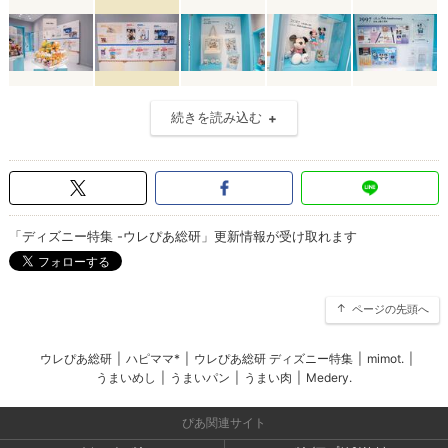
続きを読み込む
「ディズニー特集 -ウレぴあ総研」更新情報が受け取れます
ページの先頭へ
ウレぴあ総研
|
ハピママ*
|
ウレぴあ総研 ディズニー特集
|
mimot.
|
うまいめし
|
うまいパン
|
うまい肉
|
Medery.
ぴあ関連サイト