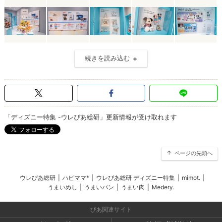
続きを読み込む
「ディズニー特集 -ウレぴあ総研」更新情報が受け取れます
ページの先頭へ
ウレぴあ総研
|
ハピママ*
|
ウレぴあ総研 ディズニー特集
|
mimot.
|
うまいめし
|
うまいパン
|
うまい肉
|
Medery.
ぴあ関連サイト