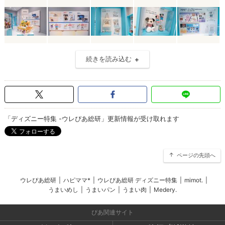
続きを読み込む
「ディズニー特集 -ウレぴあ総研」更新情報が受け取れます
ページの先頭へ
ウレぴあ総研
|
ハピママ*
|
ウレぴあ総研 ディズニー特集
|
mimot.
|
うまいめし
|
うまいパン
|
うまい肉
|
Medery.
ぴあ関連サイト