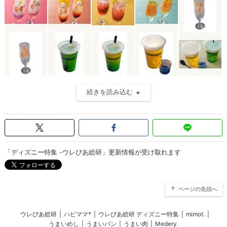
続きを読み込む
「ディズニー特集 -ウレぴあ総研」更新情報が受け取れます
ページの先頭へ
ウレぴあ総研
|
ハピママ*
|
ウレぴあ総研 ディズニー特集
|
mimot.
|
うまいめし
|
うまいパン
|
うまい肉
|
Medery.