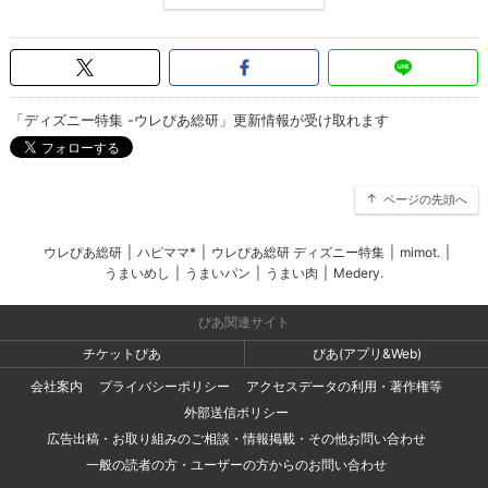
「ディズニー特集 -ウレぴあ総研」更新情報が受け取れます
ページの先頭へ
ウレぴあ総研
|
ハピママ*
|
ウレぴあ総研 ディズニー特集
|
mimot.
|
うまいめし
|
うまいパン
|
うまい肉
|
Medery.
ぴあ関連サイト
チケットぴあ
ぴあ(アプリ&Web)
会社案内
プライバシーポリシー
アクセスデータの利用・著作権等
外部送信ポリシー
広告出稿・お取り組みのご相談・情報掲載・その他お問い合わせ
一般の読者の方・ユーザーの方からのお問い合わせ