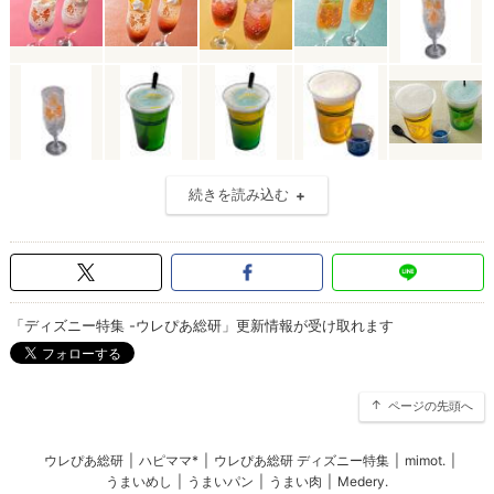
続きを読み込む
「ディズニー特集 -ウレぴあ総研」更新情報が受け取れます
ページの先頭へ
ウレぴあ総研
|
ハピママ*
|
ウレぴあ総研 ディズニー特集
|
mimot.
|
うまいめし
|
うまいパン
|
うまい肉
|
Medery.